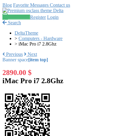
Blog
Favorite
Messages
Contact us
Post an ad
Register
Login
Search
DeltaTheme
>
Computers - Hardware
>
iMac Pro i7 2.8Ghz
Previous
Next
Banner space
[item top]
2890.00 $
iMac Pro i7 2.8Ghz