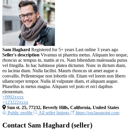
Sam Haghard
Registered for 5+ years
Last online 3 years ago
Seller's description
Vivamus ut pharetra metus. Aliquam leo neque,
rhoncus ac tempus in, mattis at ex. Nam bibendum malesuada purus
vel fringilla. In hac habitasse platea dictumst. Nunc in dictum diam,
eu lacinia diam. Nulla facilisi. Mauris rhoncus sit amet augue a
convallis. Pellentesque non lobortis elit. Etiam vel lorem non libero
ullamcorper tempor. Nulla id vulputate diam, et aliquam augue.
Phasellus in metus magna. Aliquam vel justo et orci dapibus
elementum.
+0992xxxx
+123222xxxx
Sun st. 25, 77232, Beverly Hills, California, United States
Public profile
All seller listings
https://osclasspoint.com
Contact Sam Haghard (seller)