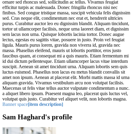
ornare sed rhoncus sed, sollicitudin ac tellus. Vivamus feugiat
efficitur turpis ac malesuada. Donec fringilla rhoncus nisi nec
finibus. Sed congue tristique massa, suscipit vehicula felis dignissim
sed. Cras neque elit, condimentum nec erat et, hendrerit ultricies
purus. Curabitur auctor leo eu dignissim blandit. Aliquam tincidunt,
tortor ut ullamcorper facilisis, neque urna laoreet diam, et dignissim
sem lacus non urna. Quisque lobortis lacinia tortor. Donec augue
lectus, egestas eu sagittis vitae, posuere in justo. Proin vel feugiat
ligula. Mauris purus lorem, gravida non viverra id, gravida nec
massa. Phasellus eleifend, mauris ut lobortis porttitor, eros justo
faucibus quam, at consequat mi a quis mauris. Etiam fermentum mi
id dui dictum pellentesque. Etiam ullamcorper lacus vitae interdum
suscipit. Aenean sit amet tincidunt urna. Aliquam lobortis sem quis
luctus euismod. Phasellus non lacus eu metus blandit convallis sit
amet non ipsum. Aenean at placerat elit. Morbi mattis massa id urna
aliquam gravida. Vivamus vestibulum arcu non volutpat facilisis.
Maecenas ut felis vitae tellus auctor vulputate condimentum a nunc.
a aliquet libero ipsum. Praesent magna leo, placerat quis luctus vel,
volutpat quis justo. Curabitur vel aliquet velit, non lobortis magna.
Banner space
[item description]
Sam Haghard's profile